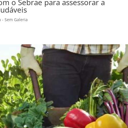
om o Sebrae para assessorar a
audáveis
a - Sem Galeria