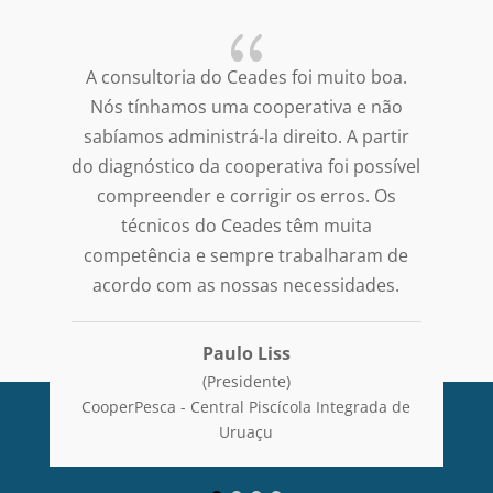
{
boa.
O Ceades chegou à Cooperfrutos através
não
do projeto Mais Gestão, nos trazendo um
rtir
rico auxílio e uma grande transformação
ssível
para a gestão da cooperativa. Sou grata a
 Os
toda equipe do Ceades, por nos mostrar
as melhores direções. O Ceades é uma
m de
referência para mim e toda a
es.
CooperFrutos.
Maria Augusta Frigo
da de
CooperFrutos do Paraíso