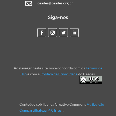

ceades@ceades.org.br
Siga-nos
Ao navegar neste site, você concorda com os
Termos de
Uso
e com a
Política de Privacidade
do Ceades.
Conteúdo sob licença Creative Commons
Atribuição
CompartilhaIgual 4.0 Brasil
.