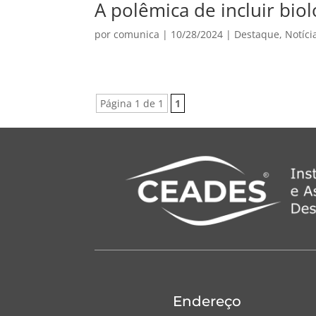
A polêmica de incluir biol
por
comunica
|
10/28/2024
|
Destaque
,
Notíci
Página 1 de 1
1
Endereço