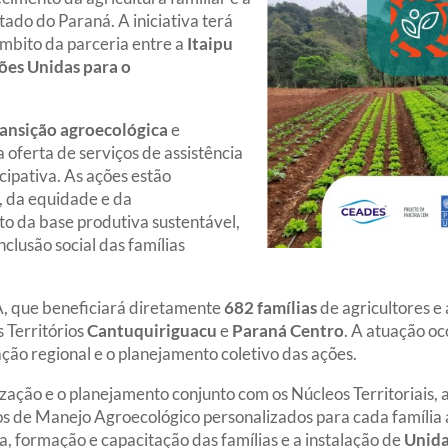
ado do Paraná. A iniciativa terá
mbito da parceria entre a
Itaipu
es Unidas para o
ransição
agroecológica
e
a oferta de serviços de assistência
cipativa. As ações estão
a, da equidade e da
to da base produtiva sustentável,
nclusão social das famílias
A, que beneficiará diretamente
682
famílias
de agricultores e 
 Territórios
Cantuquiriguacu
e
Paraná
Centro
. A atuação o
lação regional e o planejamento coletivo das ações.
ização e o planejamento conjunto com os Núcleos Territoriais, 
nos de Manejo Agroecológico personalizados para cada famíli
a, formação e capacitação das famílias e a instalação de
Unid