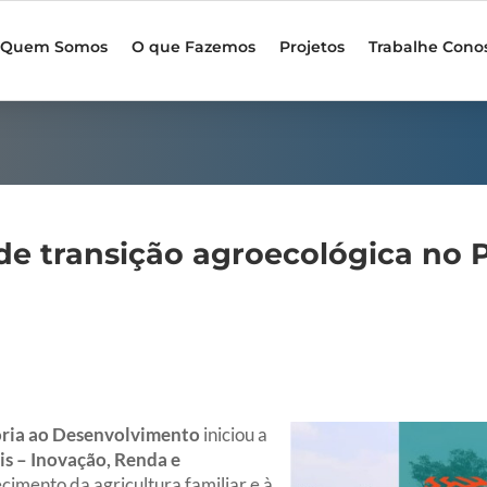
Quem Somos
O que Fazemos
Projetos
Trabalhe Cono
 de transição agroecológica no
soria ao Desenvolvimento
iniciou a
s – Inovação, Renda e
ecimento da agricultura familiar e à