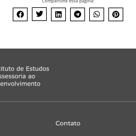
Compartilhe essa página:






Contato