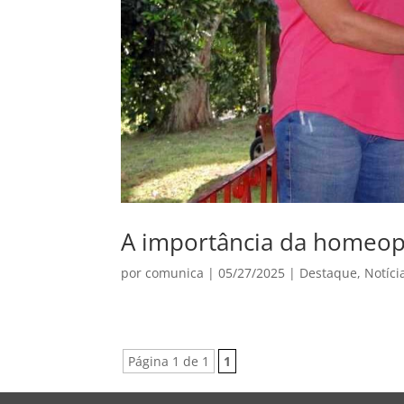
A importância da homeopat
por
comunica
|
05/27/2025
|
Destaque
,
Notíci
Página 1 de 1
1