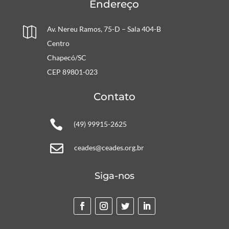
Endereço
Av. Nereu Ramos, 75-D – Sala 404-B

Centro
Chapecó/SC
CEP 89801-023
Contato

(49) 99915-2625

ceades@ceades.org.br
Siga-nos