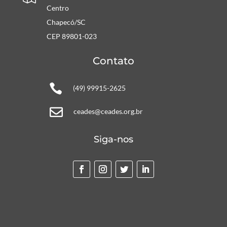
Centro
Chapecó/SC
CEP 89801-023
Contato

(49) 99915-2625

ceades@ceades.org.br
Siga-nos