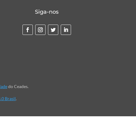
Siga-nos
dade
do Ceades.
.0 Brasil
.