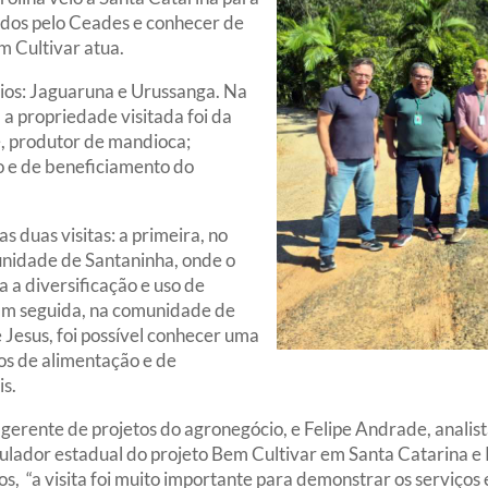
idos pelo Ceades e conhecer de
m Cultivar atua.
pios: Jaguaruna e Urussanga. Na
 propriedade visitada foi da
e, produtor de mandioca;
o e de beneficiamento do
 duas visitas: a primeira, no
unidade de Santaninha, onde o
a a diversificação e uso de
 Em seguida, na comunidade de
 Jesus, foi possível conhecer uma
ços de alimentação e de
is.
gerente de projetos do agronegócio, e Felipe Andrade, analis
ulador estadual do projeto Bem Cultivar em Santa Catarina e 
 “a visita foi muito importante para demonstrar os serviços 