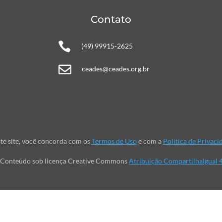
Contato

(49) 99915-2625

ceades@ceades.org.br
te site, você concorda com os
Termos de Uso
e com a
Política de Privaci
Conteúdo sob licença Creative Commons
Atribuição CompartilhaIgual 4