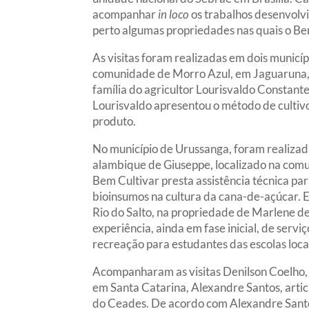
acompanhar
in loco
os trabalhos desenvolv
perto algumas propriedades nas quais o Be
As visitas foram realizadas em dois municí
comunidade de Morro Azul, em Jaguaruna, a
família do agricultor Lourisvaldo Constant
Lourisvaldo apresentou o método de cultiv
produto.
No município de Urussanga, foram realizadas
alambique de Giuseppe, localizado na com
Bem Cultivar presta assistência técnica par
bioinsumos na cultura da cana-de-açúcar.
Rio do Salto, na propriedade de Marlene de
experiência, ainda em fase inicial, de servi
recreação para estudantes das escolas loca
Acompanharam as visitas Denilson Coelho, 
em Santa Catarina, Alexandre Santos, artic
do Ceades. De acordo com Alexandre Santos,