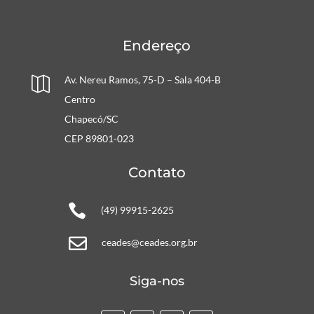
Endereço
Av. Nereu Ramos, 75-D – Sala 404-B

Centro
Chapecó/SC
CEP 89801-023
Contato

(49) 99915-2625

ceades@ceades.org.br
Siga-nos