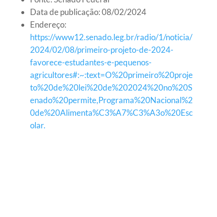
Data de publicação: 08/02/2024
Endereço:
https://www12.senado.leg.br/radio/1/noticia/
2024/02/08/primeiro-projeto-de-2024-
favorece-estudantes-e-pequenos-
agricultores#:~:text=O%20primeiro%20proje
to%20de%20lei%20de%202024%20no%20S
enado%20permite,Programa%20Nacional%2
0de%20Alimenta%C3%A7%C3%A3o%20Esc
olar.