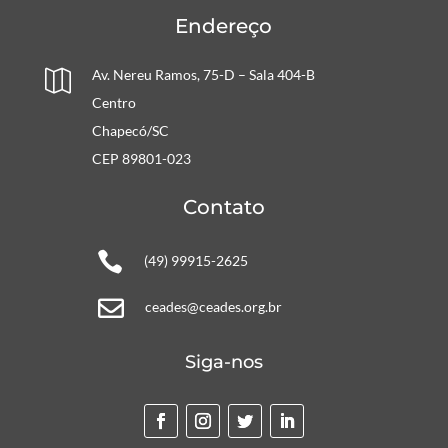
Endereço
Av. Nereu Ramos, 75-D – Sala 404-B

Centro
Chapecó/SC
CEP 89801-023
Contato

(49) 99915-2625

ceades@ceades.org.br
Siga-nos