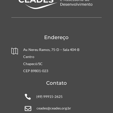
Endereço
Av. Nereu Ramos, 75-D – Sala 404-B

Centro
Chapecó/SC
CEP 89801-023
Contato

(49) 99915-2625

ceades@ceades.org.br