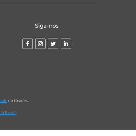
Siga-nos
dade
do Ceades.
.0 Brasil
.