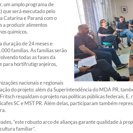
er, um amplo programa de
) que será executado pelo
ta Catarina e Paraná com o
es a produzir alimentos
umos químicos.
 a duração de 24 meses e
.000 famílias. As famílias serão
olvendo todas as fases da
 para hortifrutigranjeiros,
izações nacionais e regionais
lização do projeto: além da Superintendência do MDA PR, ta
Fritsch respaldam o projeto nas políticas públicas federais. E
icafes SC e MST PR. Além delas, participaram também represe
ra.
des, “este robusto arco de alianças garante qualidade à prop
ultura familiar”.