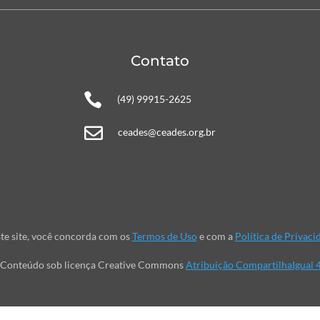
Contato

(49) 99915-2625

ceades@ceades.org.br
te site, você concorda com os
Termos de Uso
e com a
Política de Privaci
Conteúdo sob licença Creative Commons
Atribuição CompartilhaIgual 4