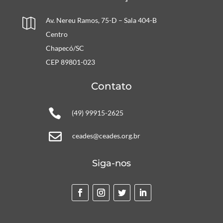
Av. Nereu Ramos, 75-D – Sala 404-B

Centro
Chapecó/SC
CEP 89801-023
Contato

(49) 99915-2625

ceades@ceades.org.br
Siga-nos