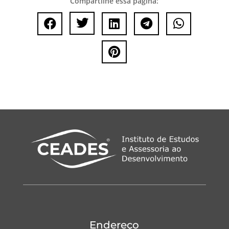
Compartilhe essa página:






Endereço