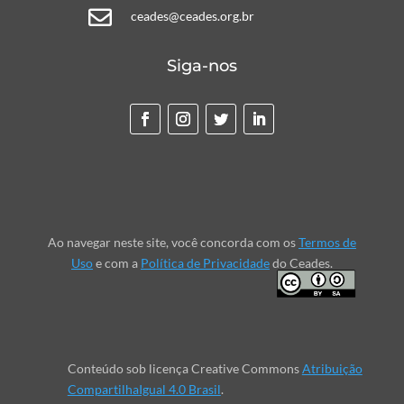

ceades@ceades.org.br
Siga-nos
Ao navegar neste site, você concorda com os
Termos de
Uso
e com a
Política de Privacidade
do Ceades.
Conteúdo sob licença Creative Commons
Atribuição
CompartilhaIgual 4.0 Brasil
.