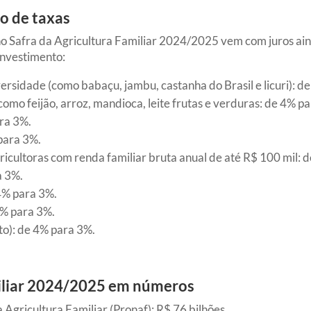
o de taxas
o Safra da Agricultura Familiar 2024/2025 vem com juros ai
investimento:
ersidade (como babaçu, jambu, castanha do Brasil e licuri): d
omo feijão, arroz, mandioca, leite frutas e verduras: de 4% p
ara 3%.
para 3%.
ricultoras com renda familiar bruta anual de até R$ 100 mil: 
a 3%.
4% para 3%.
4% para 3%.
to): de 4% para 3%.
miliar 2024/2025 em números
Agricultura Familiar (Pronaf): R$ 76 bilhões