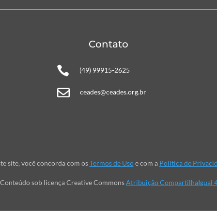
Contato

(49) 99915-2625

ceades@ceades.org.br
te site, você concorda com os
Termos de Uso
e com a
Política de Privaci
Conteúdo sob licença Creative Commons
Atribuição CompartilhaIgual 4