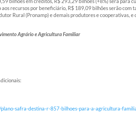
,59 bilhões em créditos, R$ 293,29 bilhões (+8%) será para cu
 aos recursos por beneficiário, R$ 189,09 bilhões serão com t
tor Rural (Pronamp) e demais produtores e cooperativas, e o
imento Agrário e Agricultura Familiar
dicionais:
plano-safra-destina-r-857-bilhoes-para-a-agricultura-familia