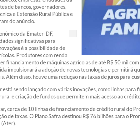
entes de bancos, governadores,
cnica e Extensão Rural Pública e
aram do anúncio.
conômico da Emater-DF,
dades significativas para
inovações é a possibilidade de
ícolas. Produtores com renda
zer financiamento de máquinas agrícolas de até R$ 50 mil com
da impulsionará a adoção de novas tecnologias e permitirá 
s. Além disso, houve uma redução nas taxas de juros para cust
 está sendo lançado com várias inovações, como linhas para 
ural e criação de fundos que permitem mais acesso ao crédito
iar, cerca de 10 linhas de financiamento de crédito rural do 
ução de taxas. O Plano Safra destinou R$ 76 bilhões para o P
 (Ater).