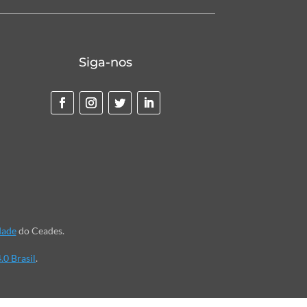
Siga-nos
dade
do Ceades.
.0 Brasil
.