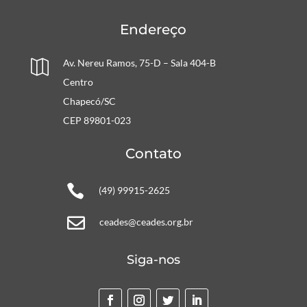
Endereço
Av. Nereu Ramos, 75-D – Sala 404-B

Centro
Chapecó/SC
CEP 89801-023
Contato

(49) 99915-2625

ceades@ceades.org.br
Siga-nos