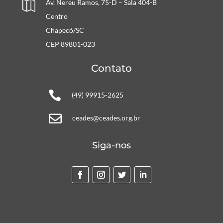
Av. Nereu Ramos, 75-D – Sala 404-B

Centro
Chapecó/SC
CEP 89801-023
Contato

(49) 99915-2625

ceades@ceades.org.br
Siga-nos