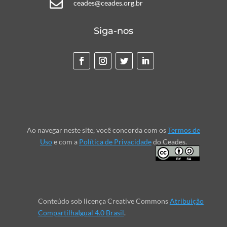

ceades@ceades.org.br
Siga-nos
Ao navegar neste site, você concorda com os
Termos de
Uso
e com a
Política de Privacidade
do Ceades.
Conteúdo sob licença Creative Commons
Atribuição
CompartilhaIgual 4.0 Brasil
.