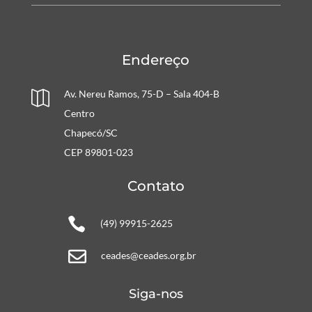
Endereço
Av. Nereu Ramos, 75-D – Sala 404-B

Centro
Chapecó/SC
CEP 89801-023
Contato

(49) 99915-2625

ceades@ceades.org.br
Siga-nos