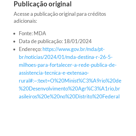
Publicação original
Acesse a publicação original para créditos
adicionais:
Fonte: MDA
Data de publicação: 18/01/2024
Endereço:
https://www.gov.br/mda/pt-
br/noticias/2024/01/mda-destina-r-26-5-
milhoes-para-fortalecer-a-rede-publica-de-
assistencia-tecnica-e-extensao-
rural#:~:text=O%20Minist%C3%A9rio%20de
%20Desenvolvimento%20Agr%C3%A1rio,br
asileiros%20e%20no%20Distrito%20Federal