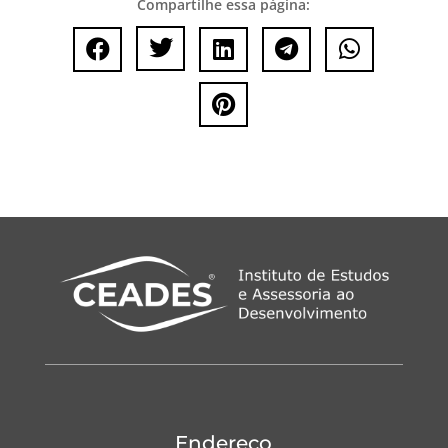
Compartilhe essa página:






Endereço