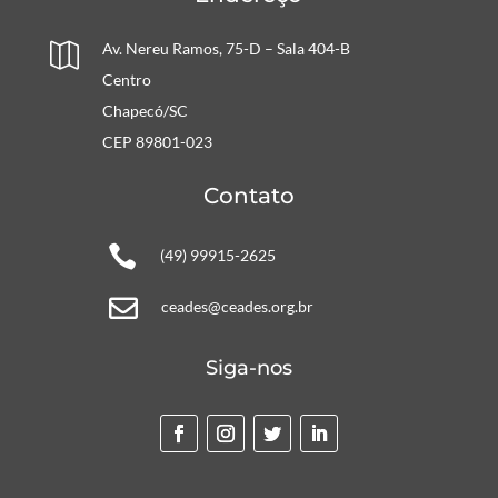
Av. Nereu Ramos, 75-D – Sala 404-B

Centro
Chapecó/SC
CEP 89801-023
Contato

(49) 99915-2625

ceades@ceades.org.br
Siga-nos