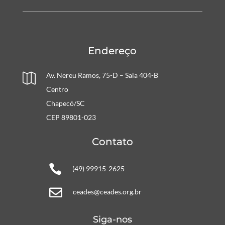
Endereço
Av. Nereu Ramos, 75-D – Sala 404-B

Centro
Chapecó/SC
CEP 89801-023
Contato

(49) 99915-2625

ceades@ceades.org.br
Siga-nos