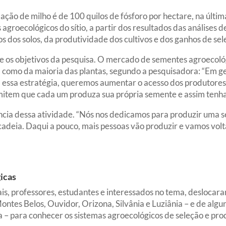
o de milho é de 100 quilos de fósforo por hectare, na última
 agroecológicos do sítio, a partir dos resultados das análises 
dos solos, da produtividade dos cultivos e dos ganhos de sel
os objetivos da pesquisa. O mercado de sementes agroecológi
m como da maioria das plantas, segundo a pesquisadora: “Em ge
m essa estratégia, queremos aumentar o acesso dos produtores
mitem que cada um produza sua própria semente e assim tenha
ância dessa atividade. “Nós nos dedicamos para produzir uma 
ma cadeia. Daqui a pouco, mais pessoas vão produzir e vamos v
gicas
is, professores, estudantes e interessados no tema, deslocara
ontes Belos, Ouvidor, Orizona, Silvânia e Luziânia – e de algu
– para conhecer os sistemas agroecológicos de seleção e pro