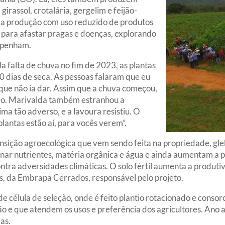
girassol, crotalária, gergelim e feijão-
é a produção com uso reduzido de produtos
 para afastar pragas e doenças, explorando
empenham.
falta de chuva no fim de 2023, as plantas
0 dias de seca. As pessoas falaram que eu
 que não ia dar. Assim que a chuva começou,
ião. Marivalda também estranhou a
ima tão adverso, e a lavoura resistiu. O
lantas estão aí, para vocês verem”.
ansição agroecológica que vem sendo feita na propriedade, gle
 nutrientes, matéria orgânica e água e ainda aumentam a prol
ontra adversidades climáticas. O solo fértil aumenta a produ
es, da Embrapa Cerrados, responsável pelo projeto.
de célula de seleção, onde é feito plantio rotacionado e conso
 que atendem os usos e preferência dos agricultores. Ano apó
as.