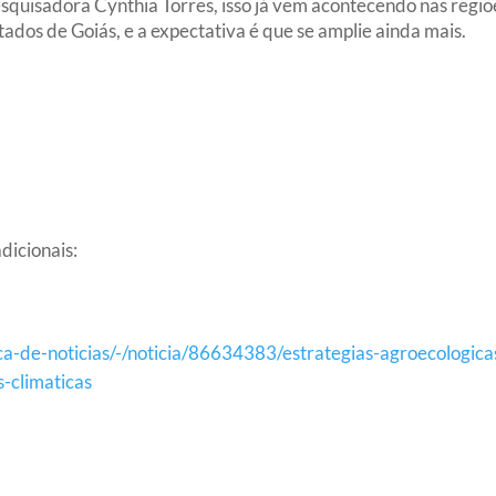
squisadora Cynthia Torres, isso já vem acontecendo nas regiõ
dos de Goiás, e a expectativa é que se amplie ainda mais.
dicionais:
a-de-noticias/-/noticia/86634383/estrategias-agroecologic
-climaticas