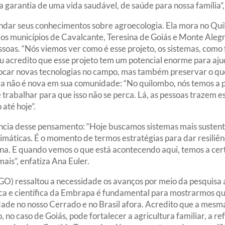
É a garantia de uma vida saudável, de saúde para nossa família”
undar seus conhecimentos sobre agroecologia. Ela mora no Qui
dos municípios de Cavalcante, Teresina de Goiás e Monte Aleg
soas. “Nós viemos ver como é esse projeto, os sistemas, como
Eu acredito que esse projeto tem um potencial enorme para ajud
car novas tecnologias no campo, mas também preservar o que 
a não é nova em sua comunidade: “No quilombo, nós temos a p
e trabalhar para que isso não se perca. Lá, as pessoas trazem e
 até hoje”.
cia desse pensamento: “Hoje buscamos sistemas mais sustentá
máticas. É o momento de termos estratégias para dar resiliên
na. E quando vemos o que está acontecendo aqui, temos a cert
ais”, enfatiza Ana Euler.
) ressaltou a necessidade os avanços por meio da pesquisa a
ca e científica da Embrapa é fundamental para mostrarmos qu
dade no nosso Cerrado e no Brasil afora. Acredito que a mesm
no caso de Goiás, pode fortalecer a agricultura familiar, a re