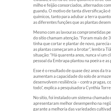
milho e feijão consorciados, alternados com 
guandu. O motivo de tanta diversificação 
químicos, tanto para adubar a terra quanto
as diferentes funções que as plantas des
Mesmo com as lavouras comprometidas pela 
do sítio chamam atenção. “Foram mais de 3
tinha que cortar e plantar de novo, parecia
as plantas começaram a brotar”, lembra T
situação: “Há quarenta anos, nunca vi um cl
pessoal da Embrapa plantou na poeira e as p
Esse é o resultado de quase dez anos da tr
aumentam a capacidade do solo de armazenar
desenvolvem resiliência – contra pragas, c
todo”, explica a pesquisadora Cynthia Torr
No sítio, foi instalado um sistema chamado 
apresentaram melhor desempenho na região e
garante a melhoria das variedades cultivad