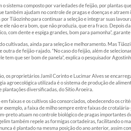
m o sistema composto por variedades de feijão, por plantas 
ue também ajudam no controle de pragas e doenças e atraem in
or Tiãozinho para continuar a seleção e integrar suas lavour
 ele não era bom, que não produzia, que era fraco. Depois da
nico, com dente e espiga grandes, bom para pamonha”, garante 
endo cultivadas, ainda para seleção e melhoramento. Mas Tiã
utra de feijão-rajado. “No caso do feijão, além de selecion
le tem que ser bom de panela”, explica o pesquisador Agost
o, os proprietários Jamil Corinto e Lucimar Alves se encarre
égia agroecológica utilizada é o sistema de produção de alim
plantações diversificadas, do Sítio Aroeira.
o em faixas e os cultivos são consorciados, obedecendo os crit
or exemplo, a faixa de milho sempre entre faixas de crotalária-j
im-preto atuam no controle biológico de pragas importantes do
lim também repele as formigas cortadeiras, facilitando o man
 nunca é plantado na mesma posição do ano anterior, assim como