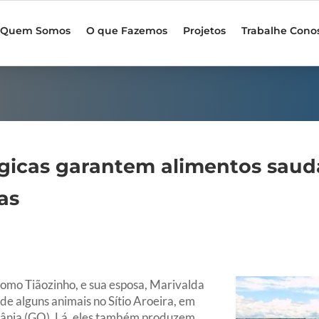
Quem Somos
O que Fazemos
Projetos
Trabalhe Cono
gicas garantem alimentos saudá
as
omo Tiãozinho, e sua esposa, Marivalda
de alguns animais no Sítio Aroeira, em
iânia (GO). Lá, eles também produzem