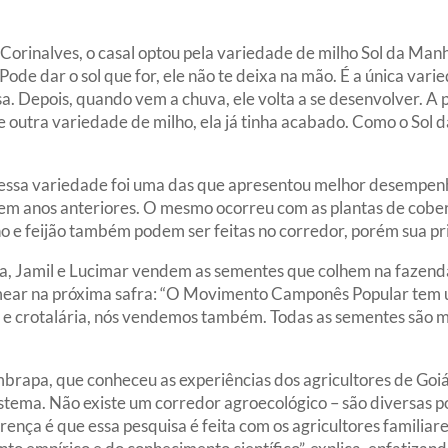
orinalves, o casal optou pela variedade de milho Sol da Manhã
ode dar o sol que for, ele não te deixa na mão. É a única va
isa. Depois, quando vem a chuva, ele volta a se desenvolver. A
e outra variedade de milho, ela já tinha acabado. Como o Sol d
 essa variedade foi uma das que apresentou melhor desempenh
m anos anteriores. O mesmo ocorreu com as plantas de cobertu
ho e feijão também podem ser feitas no corredor, porém sua pr
ira, Jamil e Lucimar vendem as sementes que colhem na fazen
mear na próxima safra: “O Movimento Camponês Popular tem 
 e crotalária, nós vendemos também. Todas as sementes são 
brapa, que conheceu as experiências dos agricultores de Goiás
istema. Não existe um corredor agroecológico – são diversas p
ença é que essa pesquisa é feita com os agricultores familiare