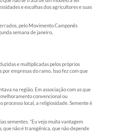
do que não se trata de um modelo a ser
sidades e escolhas dos agricultores e suas
a Cerrados, pelo Movimento Camponês
gunda semana de janeiro.
uzidas e multiplicadas pelos próprios
as por empresas do ramo. Isso fez com que
ntava na região. Em associação com as que
e melhoramento convencional ou
 o processo local, a religiosidade. Semente é
rias sementes. “Eu vejo muita vantagem
no, que não é transgênica, que não depende