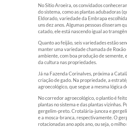
No Sítio Aroeira, os convidados conhecera
do sistema, como as plantas adubadoras (q
Eldorado, variedade da Embrapa escolhida p
uns dez anos. Algumas pessoas disseram que
catado, ele está nascendo igual ao transgê
Quanto ao feijão, seis variedades estão s
manter uma variedade chamada de Roxão e o
ambiente, com boa produção de semente, e
da cultura nas propriedades.
Já na Fazenda Corinalves, próxima a Catalã
criação de gado. Na propriedade, a estrat
agroecológico, que segue a mesma lógica de 
No corredor agroecológico, o plantio é feit
plantas no sistema e das plantas vizinhas. P
gergelim-preto. Crotalária-juncea e gergel
e a mosca-branca, respectivamente. O gerge
rotacionadas ano após ano, ou seja, o milho