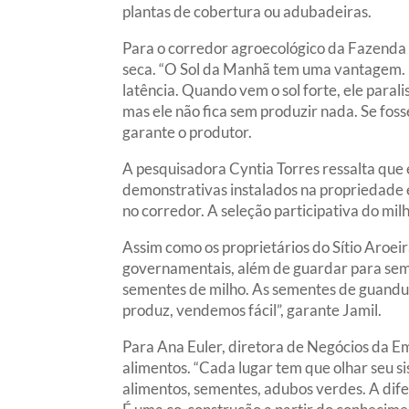
plantas de cobertura ou adubadeiras.
Para o corredor agroecológico da Fazenda C
seca. “O Sol da Manhã tem uma vantagem. P
latência. Quando vem o sol forte, ele paral
mas ele não fica sem produzir nada. Se foss
garante o produtor.
A pesquisadora Cyntia Torres ressalta que
demonstrativas instalados na propriedade e
no corredor. A seleção participativa do mil
Assim como os proprietários do Sítio Aroe
governamentais, além de guardar para se
sementes de milho. As sementes de guandu
produz, vendemos fácil”, garante Jamil.
Para Ana Euler, diretora de Negócios da Em
alimentos. “Cada lugar tem que olhar seu s
alimentos, sementes, adubos verdes. A difer