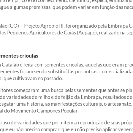
to empírico e do conhecimento científico”, explica, enfatizan
egue algumas premissas, que podem variar em função das neces
alão (GO) – Projeto Agrobio III, foi organizado pela Embrap
dos Pequenos Agricultores de Goiás (Aepago), realizado na se
ementes crioulas
Catalão é feita com sementes crioulas, aquelas que eram prod
 sementes foram sendo substituídas por outras, comercializad
l que cultivavam no passado.
cultores começaram uma busca pelas sementes que antes se pla
de variedades de milho e de feijão da Embrapa, resultados d
sgatar uma história, as manifestações culturais, o artesanato,
ional do Movimento Camponês Popular.
o uso de variedades que permitem a reprodução de suas próp
 que eu não preciso comprar, que eu não preciso aplicar vene