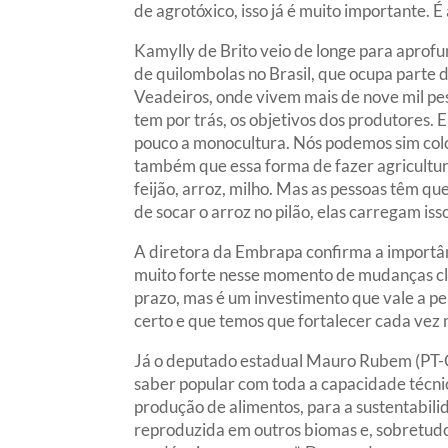
de agrotóxico, isso já é muito importante. 
Kamylly de Brito veio de longe para aprof
de quilombolas no Brasil, que ocupa parte 
Veadeiros, onde vivem mais de nove mil pes
tem por trás, os objetivos dos produtores. 
pouco a monocultura. Nós podemos sim colo
também que essa forma de fazer agricultur
feijão, arroz, milho. Mas as pessoas têm qu
de socar o arroz no pilão, elas carregam isso
A diretora da Embrapa confirma a importân
muito forte nesse momento de mudanças cli
prazo, mas é um investimento que vale a pe
certo e que temos que fortalecer cada vez m
Já o deputado estadual Mauro Rubem (PT-GO
saber popular com toda a capacidade técni
produção de alimentos, para a sustentabili
reproduzida em outros biomas e, sobretudo, 