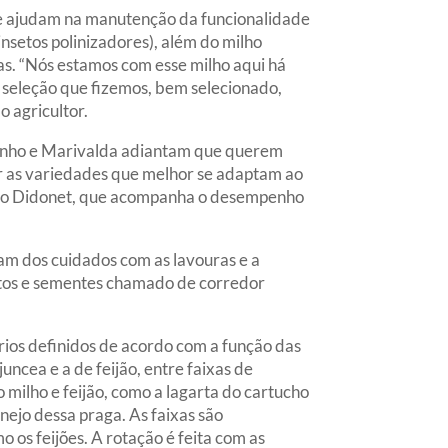
que ajudam na manutenção da funcionalidade
setos polinizadores), além do milho
as. “Nós estamos com esse milho aqui há
 seleção que fizemos, bem selecionado,
o agricultor.
ozinho e Marivalda adiantam que querem
ar as variedades que melhor se adaptam ao
inho Didonet, que acompanha o desempenho
gam dos cuidados com as lavouras e a
entos e sementes chamado de corredor
érios definidos de acordo com a função das
uncea e a de feijão, entre faixas de
 milho e feijão, como a lagarta do cartucho
ejo dessa praga. As faixas são
 os feijões. A rotação é feita com as