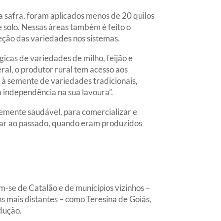
 safra, foram aplicados menos de 20 quilos
de solo. Nessas áreas também é feito o
eção das variedades nos sistemas.
cas de variedades de milho, feijão e
ral, o produtor rural tem acesso aos
 à semente de variedades tradicionais,
 independência na sua lavoura”.
semente saudável, para comercializar e
oltar ao passado, quando eram produzidos
m-se de Catalão e de municípios vizinhos –
ns mais distantes – como Teresina de Goiás,
dução.