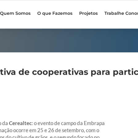
Quem Somos
O que Fazemos
Projetos
Trabalhe Cono
iva de cooperativas para partic
o da
Cerealtec
: o evento de campo da Embrapa
ação ocorre em 25 e 26 de setembro, com o
s do cultivo de grãos, e o segundo focado no