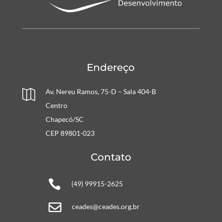
Endereço
Av. Nereu Ramos, 75-D – Sala 404-B

Centro
Chapecó/SC
CEP 89801-023
Contato

(49) 99915-2625

ceades@ceades.org.br