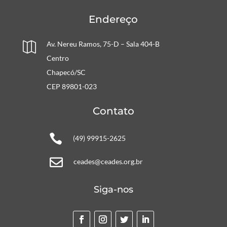
Endereço
Av. Nereu Ramos, 75-D – Sala 404-B

Centro
Chapecó/SC
CEP 89801-023
Contato

(49) 99915-2625

ceades@ceades.org.br
Siga-nos