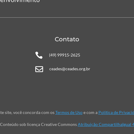
Contato

(49) 99915-2625

ceades@ceades.org.br
te site, você concorda com os
Termos de Uso
e com a
Política de Privaci
Conteúdo sob licença Creative Commons
Atribuição CompartilhaIgual 4