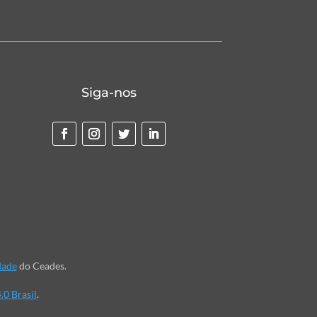
Siga-nos
dade
do Ceades.
.0 Brasil
.