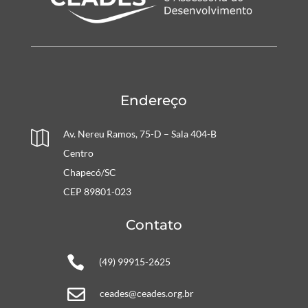
Endereço
Av. Nereu Ramos, 75-D – Sala 404-B

Centro
Chapecó/SC
CEP 89801-023
Contato

(49) 99915-2625

ceades@ceades.org.br