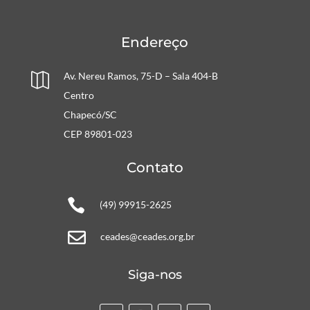
Endereço
Av. Nereu Ramos, 75-D – Sala 404-B

Centro
Chapecó/SC
CEP 89801-023
Contato

(49) 99915-2625

ceades@ceades.org.br
Siga-nos