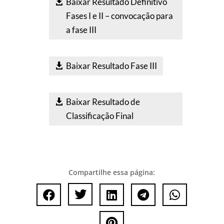
Baixar Resultado Definitivo
Fases I e II – convocação para
a fase III
Baixar Resultado Fase III
Baixar Resultado de
Classificação Final
Compartilhe essa página:





