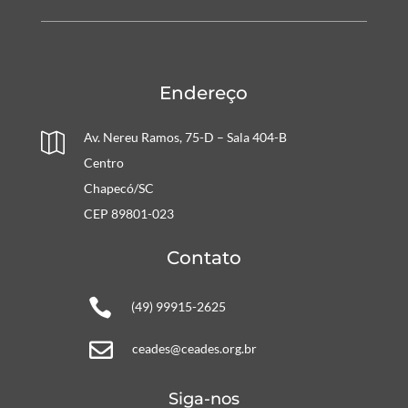
Endereço
Av. Nereu Ramos, 75-D – Sala 404-B

Centro
Chapecó/SC
CEP 89801-023
Contato

(49) 99915-2625

ceades@ceades.org.br
Siga-nos