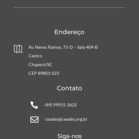
Endereço
Av. Nereu Ramos, 75-D – Sala 404-B

Centro
Chapecó/SC
CEP 89801-023
Contato

(49) 99915-2625

ceades@ceades.org.br
Siga-nos