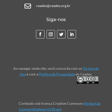

ceades@ceades.org.br
Siga-nos
Ao navegar neste site, você concorda com os
Termos de
Uso
e com a
Política de Privacidade
do Ceades.
Conteúdo sob licença Creative Commons
Atribuição
CompartilhaIgual 4.0 Brasil
.