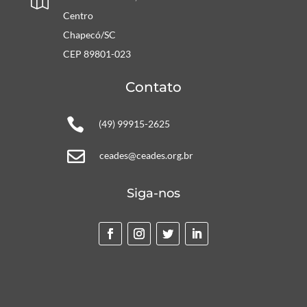

Centro
Chapecó/SC
CEP 89801-023
Contato

(49) 99915-2625

ceades@ceades.org.br
Siga-nos