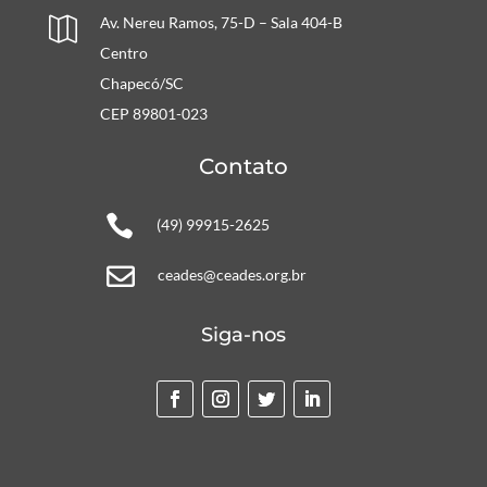
Av. Nereu Ramos, 75-D – Sala 404-B

Centro
Chapecó/SC
CEP 89801-023
Contato

(49) 99915-2625

ceades@ceades.org.br
Siga-nos