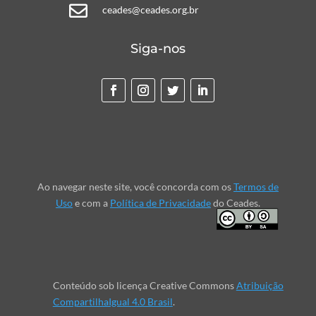

ceades@ceades.org.br
Siga-nos
Ao navegar neste site, você concorda com os
Termos de
Uso
e com a
Política de Privacidade
do Ceades.
Conteúdo sob licença Creative Commons
Atribuição
CompartilhaIgual 4.0 Brasil
.