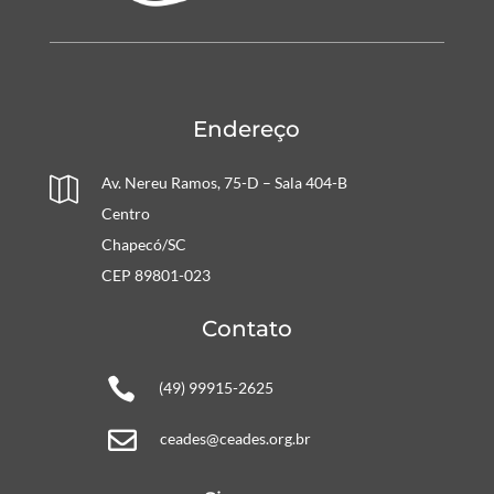
Endereço
Av. Nereu Ramos, 75-D – Sala 404-B

Centro
Chapecó/SC
CEP 89801-023
Contato

(49) 99915-2625

ceades@ceades.org.br