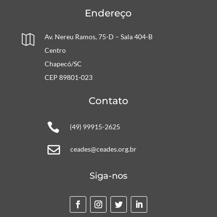
Endereço
Av. Nereu Ramos, 75-D – Sala 404-B

Centro
Chapecó/SC
CEP 89801-023
Contato

(49) 99915-2625

ceades@ceades.org.br
Siga-nos