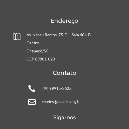
Endereço
Av. Nereu Ramos, 75-D – Sala 404-B

Centro
Chapecó/SC
CEP 89801-023
Contato

(49) 99915-2625

ceades@ceades.org.br
Siga-nos