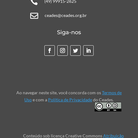

(49) 99915-2625

ceades@ceades.org.br
Siga-nos
Ao navegar neste site, você concorda com os
Termos de
Uso
e com a
Política de Privacidade
do Ceades.
Conteúdo sob licença Creative Commons
Atribuição