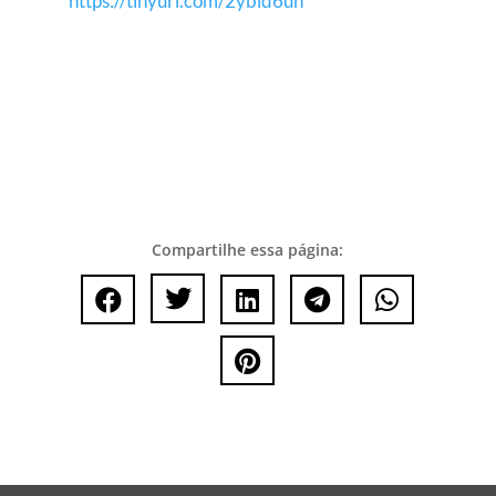
https://tinyurl.com/2ybld6uh
Compartilhe essa página:





