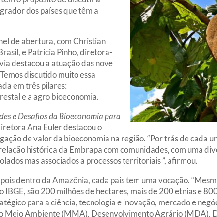
grador dos países que têm a
nel de abertura, com Christian
asil, e Patrícia Pinho, diretora-
via destacou a atuação das nove
Temos discutido muito essa
a em três pilares:
restal e a agro bioeconomia.
des e Desafios da Bioeconomia para
 diretora Ana Euler destacou o
egação de valor da bioeconomia na região. “Por trás de cada 
relação histórica da Embrapa com comunidades, com uma divers
olados mas associados a processos territoriais ”, afirmou.
ca, pois dentro da Amazônia, cada país tem uma vocação. “Me
 o IBGE, são 200 milhões de hectares, mais de 200 etnias e 8
atégico para a ciência, tecnologia e inovação, mercado e negó
s do Meio Ambiente (MMA), Desenvolvimento Agrário (MDA), 