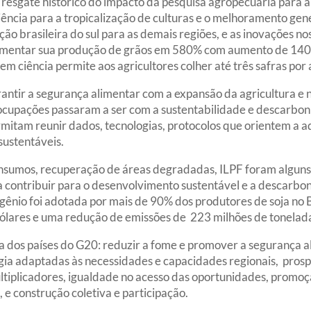
 resgate histórico do impacto da pesquisa agropecuária para a
ência para a tropicalização de culturas e o melhoramento gené
ão brasileira do sul para as demais regiões, e as inovações no
aumentar sua produção de grãos em 580% com aumento de 140
m ciência permite aos agricultores colher até três safras por 
rantir a segurança alimentar com a expansão da agricultura e 
eocupações passaram a ser com a sustentabilidade e descarbon
itam reunir dados, tecnologias, protocolos que orientem a a
sustentáveis.
insumos, recuperação de áreas degradadas, ILPF foram alguns
contribuir para o desenvolvimento sustentável e a descarbon
gênio foi adotada por mais de 90% dos produtores de soja no
e dólares e uma redução de emissões de 223 milhões de tonela
ia dos países do G20: reduzir a fome e promover a segurança a
ogia adaptadas às necessidades e capacidades regionais, pro
ltiplicadores, igualdade no acesso das oportunidades, promoçã
e construção coletiva e participação.