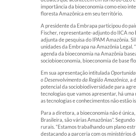
importância da bioeconomia como eixo inte
floresta Amazônica em seu território.
A presidente da Embrapa participou do pai
Fischer, representante-adjunto do IICA no Br
adjunta de pesquisa do IPAM Amazônia. Sil
unidades da Embrapa na Amazônia Legal. “
agenda da bioeconomia na Amazônia basead
sociobioeconomia, bioeconomia de base flo
Em sua apresentação intitulada
Oportunida
o Desenvolvimento da Região Amazônica
, a
potencial da sociobiodiversidade para agr
tecnologias que vamos apresentar, há uma 
as tecnologias e conhecimentos não estão is
Para a diretora, a bioeconomia não é úni
Brasileira, são várias Amazônias”. Segundo
rurais. “Estamos trabalhando um plano estr
destacando a parceria com os ministério