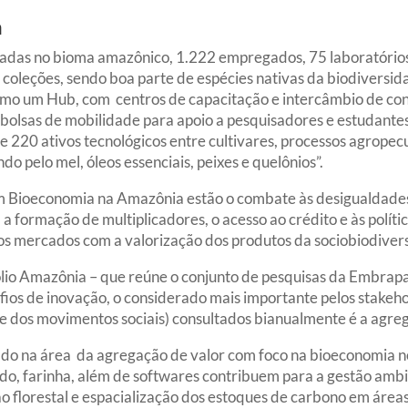
a
zadas no bioma amazônico, 1.222 empregados, 75 laboratórios
coleções, sendo boa parte de espécies nativas da biodiversid
mo um Hub, com centros de capacitação e intercâmbio de con
bolsas de mobilidade para apoio a pesquisadores e estudantes 
e 220 ativos tecnológicos entre cultivares, processos agrope
 pelo mel, óleos essenciais, peixes e quelônios”.
em Bioeconomia na Amazônia estão o combate às desigualdades
, a formação de multiplicadores, o acesso ao crédito e às polít
os mercados com a valorização dos produtos da sociobiodiver
lio Amazônia – que reúne o conjunto de pesquisas da Embrapa 
ios de inovação, o considerado mais importante pelos stakeho
 e dos movimentos sociais) consultados bianualmente é a agreg
ado na área da agregação de valor com foco na bioeconomia n
ado, farinha, além de softwares contribuem para a gestão amb
 florestal e espacialização dos estoques de carbono em áreas