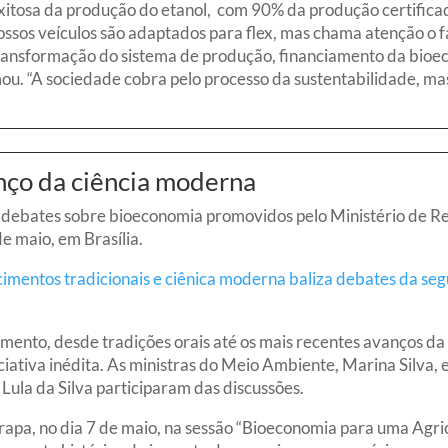
exitosa da produção do etanol, com 90% da produção certific
ossos veículos são adaptados para flex, mas chama atenção o 
transformação do sistema de produção, financiamento da bio
ou. “A sociedade cobra pelo processo da sustentabilidade, ma
anço da ciência moderna
bates sobre bioeconomia promovidos pelo Ministério de Relaç
e maio, em Brasília.
imentos tradicionais e ciênica moderna baliza debates da seg
imento, desde tradições orais até os mais recentes avanços d
iativa inédita. As ministras do Meio Ambiente, Marina Silva, 
Lula da Silva participaram das discussões.
apa, no dia 7 de maio, na sessão “Bioeconomia para uma Agric