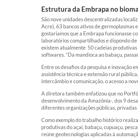
Estrutura da Embrapa no biom
São nove unidades descentralizadas locali
Acre), 63 bancos ativos de germoplasmas e 
gostaríamos que a Embrapa funcionasse co
laboratórios compartilhados e dispondo de 
existem atualmente 50 cadeias produtivas 
softwares. “Da mandioca ao babaçu, passando
Entre os desafios da pesquisa e inovação 
assistência técnica e extensão rural pública
intercâmbio e comunicação, o acesso a nov
A diretora também enfatizou que no Portfó
desenvolvimento da Amazônia-, dos 9 desaf
diferentes organizações públicas, privadas
Como exemplo do trabalho histórico realiz
produtivas do açaí, babaçu, cupuaçu, pesc
reúne geotecnologias aplicadas à automação