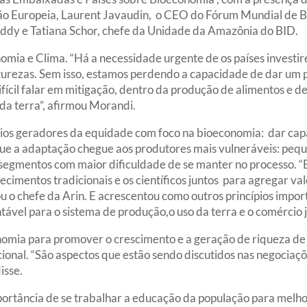
o Europeia, Laurent Javaudin, o CEO do Fórum Mundial de B
eddy e Tatiana Schor, chefe da Unidade da Amazônia do BID.
ia e Clima. “Há a necessidade urgente de os países investir
turezas. Sem isso, estamos perdendo a capacidade de dar um p
ifícil falar em mitigação, dentro da produção de alimentos e 
da terra”, afirmou Morandi.
ípios geradores da equidade com foco na bioeconomia: dar ca
e a adaptação chegue aos produtores mais vulneráveis: peque
egmentos com maior dificuldade de se manter no processo. “E a
hecimentos tradicionais e os científicos juntos para agregar v
izou o chefe da Arin. E acrescentou como outros princípios imp
ável para o sistema de produção,o uso da terra e o comércio j
omia para promover o crescimento e a geração de riqueza de 
ional. “São aspectos que estão sendo discutidos nas negociaçõe
isse.
ortância de se trabalhar a educação da população para melho