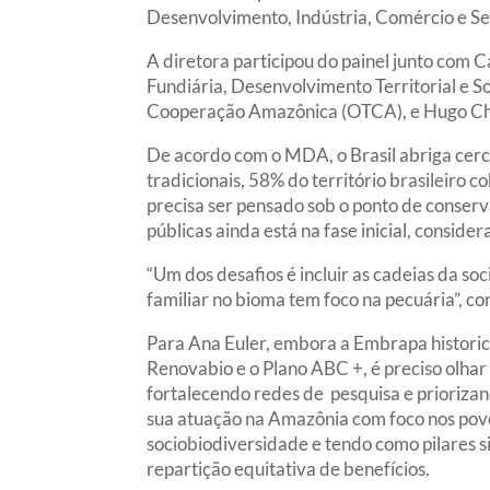
Desenvolvimento, Indústria, Comércio e S
A diretora participou do painel junto co
Fundiária, Desenvolvimento Territorial e 
Cooperação Amazônica (OTCA), e Hugo Cha
De acordo com o MDA, o Brasil abriga cerc
tradicionais, 58% do território brasileiro c
precisa ser pensado sob o ponto de conser
públicas ainda está na fase inicial, conside
“Um dos desafios é incluir as cadeias da so
familiar no bioma tem foco na pecuária”, c
Para Ana Euler, embora a Embrapa historic
Renovabio e o Plano ABC +, é preciso olhar
fortalecendo redes de pesquisa e priorizan
sua atuação na Amazônia com foco nos povos
sociobiodiversidade e tendo como pilares si
repartição equitativa de benefícios.