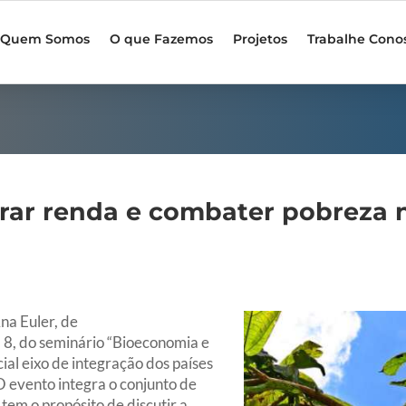
Quem Somos
O que Fazemos
Projetos
Trabalhe Cono
rar renda e combater pobreza
na Euler, de
, 8, do seminário “Bioeconomia e
al eixo de integração dos países
 evento integra o conjunto de
em o propósito de discutir a