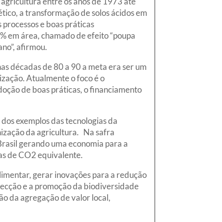
 agricultura entre os anos de 1973 até
tico, a transformação de solos ácidos em
s processos e boas práticas
% em área, chamado de efeito “poupa
ano”, afirmou.
nas décadas de 80 a 90 a meta era ser um
ização. Atualmente o foco é o
doção de boas práticas, o financiamento
 dos exemplos das tecnologias da
ização da agricultura. Na safra
 Brasil gerando uma economia para a
das de CO2 equivalente.
limentar, gerar inovações para a redução
specção e a promoção da biodiversidade
o da agregação de valor local,