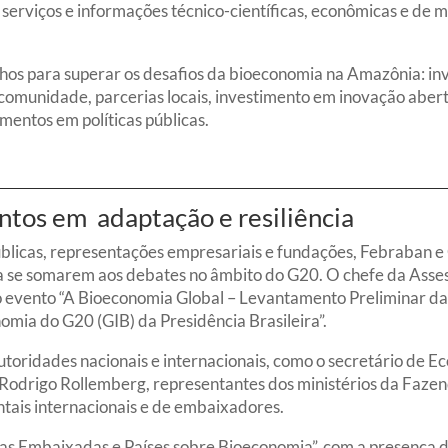
serviços e informações técnico-científicas, econômicas e de m
hos para superar os desafios da bioeconomia na Amazônia: in
 comunidade, parcerias locais, investimento em inovação abert
mentos em políticas públicas.
tos em adaptação e resiliência
públicas, representações empresariais e fundações, Febraban 
a se somarem aos debates no âmbito do G20. O chefe da Asses
do evento “A Bioeconomia Global – Levantamento Preliminar da
nomia do G20 (GIB) da Presidência Brasileira”.
utoridades nacionais e internacionais, como o secretário de E
Rodrigo Rollemberg, representantes dos ministérios da Fazend
tais internacionais e de embaixadores.
das Embaixadas e Países sobre Bioeconomia”, com a presença d