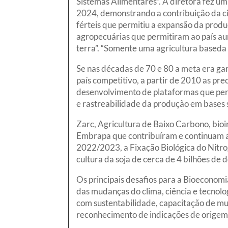
Sistemas Alimentares”. A diretora fez um
2024, demonstrando a contribuição da ci
férteis que permitiu a expansão da produç
agropecuárias que permitiram ao país 
terra”. “Somente uma agricultura baseda e
Se nas décadas de 70 e 80 a meta era ga
país competitivo, a partir de 2010 as pr
desenvolvimento de plataformas que perm
e rastreabilidade da produção em bases 
Zarc, Agricultura de Baixo Carbono, bio
Embrapa que contribuíram e continuam a 
2022/2023, a Fixação Biológica do Nitro
cultura da soja de cerca de 4 bilhões d
Os principais desafios para a Bioeconom
das mudanças do clima, ciência e tecnol
com sustentabilidade, capacitação de mu
reconhecimento de indicações de origem, 