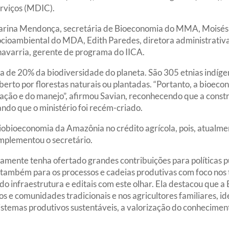
erviços (MDIC).
m Carina Mendonça, secretária de Bioeconomia do MMA, Moisés
Socioambiental do MDA, Edith Paredes, diretora administrati
varria, gerente de programa do IICA.
a de 20% da biodiversidade do planeta. São 305 etnias indí
oberto por florestas naturais ou plantadas. “Portanto, a bioeco
vação e do manejo”, afirmou Savian, reconhecendo que a const
rando que o ministério foi recém-criado.
ciobioeconomia da Amazônia no crédito agrícola, pois, atualme
omplementou o secretário.
amente tenha ofertado grandes contribuições para políticas p
 também para os processos e cadeias produtivas com foco nos te
do infraestrutura e editais com este olhar. Ela destacou que 
 e comunidades tradicionais e nos agricultores familiares, id
stemas produtivos sustentáveis, a valorização do conhecimento l