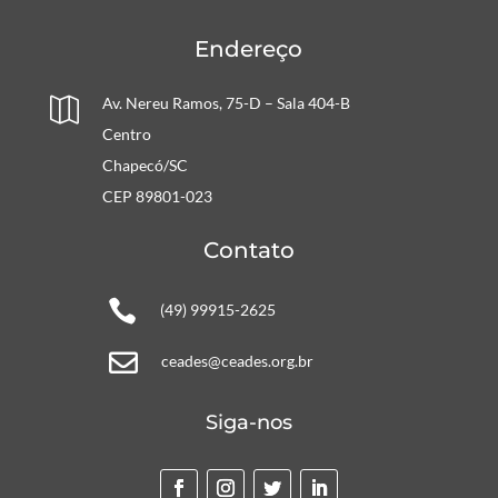
Endereço
Av. Nereu Ramos, 75-D – Sala 404-B

Centro
Chapecó/SC
CEP 89801-023
Contato

(49) 99915-2625

ceades@ceades.org.br
Siga-nos