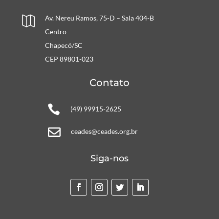
Av. Nereu Ramos, 75-D – Sala 404-B

Centro
Chapecó/SC
CEP 89801-023
Contato

(49) 99915-2625

ceades@ceades.org.br
Siga-nos