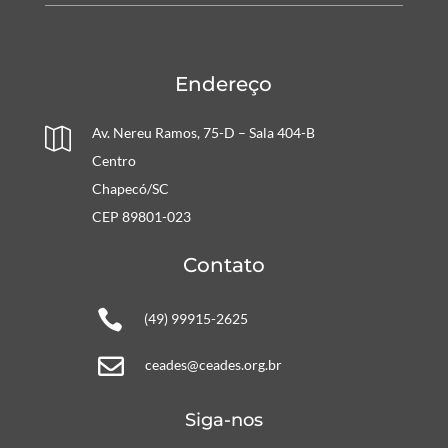
Endereço
Av. Nereu Ramos, 75-D – Sala 404-B

Centro
Chapecó/SC
CEP 89801-023
Contato

(49) 99915-2625

ceades@ceades.org.br
Siga-nos