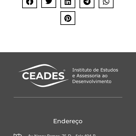






Endereço
Av. Nereu Ramos, 75-D – Sala 404-B