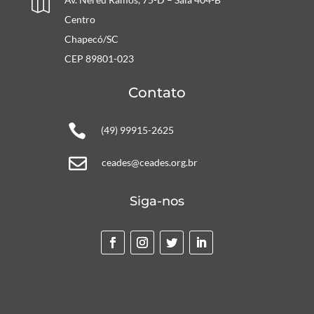

Centro
Chapecó/SC
CEP 89801-023
Contato

(49) 99915-2625

ceades@ceades.org.br
Siga-nos