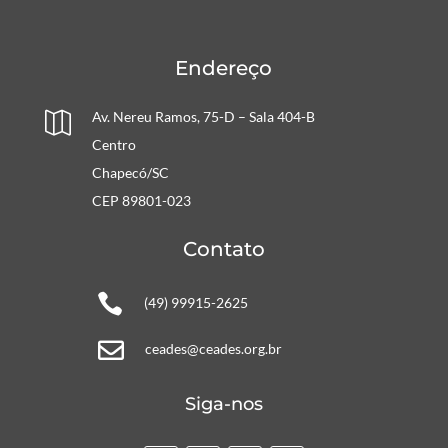
Endereço
Av. Nereu Ramos, 75-D – Sala 404-B

Centro
Chapecó/SC
CEP 89801-023
Contato

(49) 99915-2625

ceades@ceades.org.br
Siga-nos