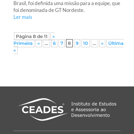
Brasil, foi definida uma missão para a equipe, que
foi denominada de GT Nordeste.
Ler mais
Página 8 de 11
«
Primeira
«
...
6
7
8
9
10
...
»
Última
»